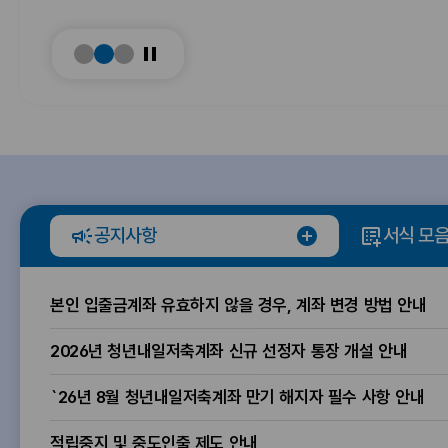
산
일
마
지
일
지
e
저
음
친
저
친
축
의
일
축
일
계
짐
상
계
룸
상
좌
을
속
좌
속
덜
말
말
터
만
어
하
만
하
기
내
지
기
지
)
해
는
못
해
못
공지사항
서식 모
공
지
가
한
지
한
홈
지
자
장
고
자
고
사
안
민
민
으
본인 입출금계좌 유효하지 않을 경우, 계좌 변경 방법 안내
항
필
전
이
필
이
더
수
한
있
수
있
로
2026년 청년내일저축계좌 신규 선정자 통장 개설 안내
보
방
나
나
기
사
법
요
사
요
`26년 8월 청년내일저축계좌 만기 해지자 필수 사항 안내
이
항
,
?
항
?
적립중지 및 중도인출 제도 안내
지
익
익