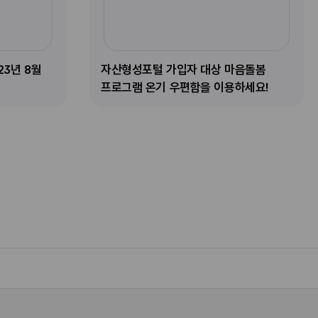
유
인
네
페
자
튜
스
이
이
대
브
타
버
스
상
새
그
블
북
마
23년 8월
자산형성포털 가입자 대상 마음돌봄
창
램
로
새
음
프로그램 온기 우편함을 이용하세요!
열
새
그
창
돌
림
창
새
열
봄
열
창
림
프
림
열
로
림
그
램
온
기
우
편
함
을
이