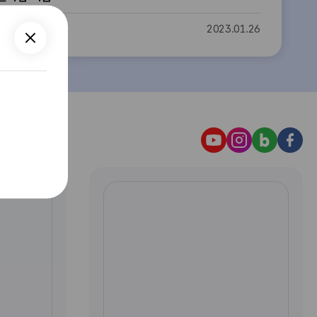
지원사업 지침
2023.01.26
한
한
한
한
국
국
국
국
자
자
자
자
자
산
활
활
활
활
형
복
복
복
복
성
지
지
지
지
포
개
개
개
개
털
발
발
발
발
가
원
원
원
원
입