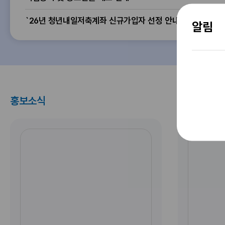
동
안
금
명
안
명
`26년 청년내일저축계좌 신규가입자 선정 안내
내
!
으
내
으
알림
당
로
로
신
고
고
의
민
민
속
을
을
마
적
적
음
어
어
홍보소식
을
온
온
들
기
기
[
`
려
우
우
뉴
2
주
편
편
스
6
세
함
함
레
년
요
에
에
터
8
!
넣
넣
제
월
기
어
어
4
청
간
주
주
호
년
:
세
세