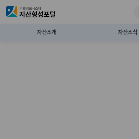
자
산
자산소개
자산소식
형
성
`
청
사
`
사
2
년
단
2
단
포
6
내
법
6
법
년
일
인
년
인
털
&
온
온
8
희
기
8
기
(
월
망
온
월
온
저
기
기
자
청
축
우
청
우
년
계
편
년
편
내
좌
함
내
함