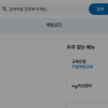
검색
배움공간
자주 찾는 메뉴
ㅏ
교육신청
자립역량교육
m
자산관리
y