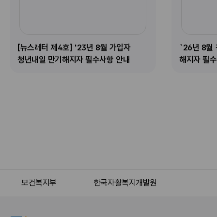
]
내
2
요
요
'
일
0
.
.
2
저
2
정
정
3
축
[뉴스레터 제4호] '23년 8월 가입자
`26년 8
6
성
성
년
계
청년내일 만기해지자 필수사항 안내
해지자 필수
.
스
스
8
좌
0
레
레
월
만
7
작
작
가
기
.
성
성
입
해
2
한
한
자
지
0
손
손
청
자
.
편
편
년
필
(
지
지
내
수
월
답
답
일
사
)
장
장
만
항
~
으
으
보건복지부
한국자활복지개발원
기
안
1
로
로
해
내
1
위
위
지
썸