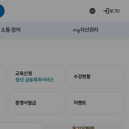
로그인
소통·참여
자산관리
my
교육신청
수강현황
청년 금융특화서비스
증명서발급
이벤트
온기
우편함