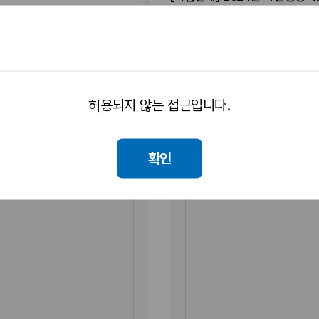
[사업안내] 2023년 자산형성
2026.07.09
허용되지 않는 접근입니다.
확인
[
뉴
스
레
터
제
3
호