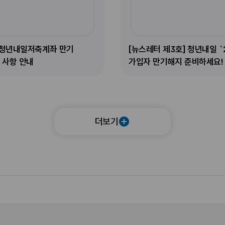
]
청
년
내
월 청년내일저축계좌 만기
[뉴스레터 제3호] 청년내일 `
일
 사항 안내
가입자 만기해지 준비하세요!
`
2
3
년
더보기
8
월
가
입
자
만
기
해
지