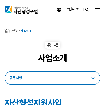
자
로그인
산
형
자
자산소개
사업소개
산
형
성
성
포
포
털
사업소개
(
털
자
산
(
e
룸
터
자
)
홈
산
으
자산형성지원사업
로
이