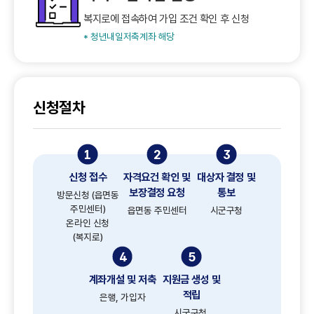
복지로에 접속하여 가입 조건 확인 후 신청
* 청년내일저축계좌 해당
신청절차
1
2
3
신청 접수
자격요건 확인 및
대상자 결정 및
보장결정 요청
통보
방문신청 (읍면동
주민센터)
읍면동 주민센터
시군구청
온라인 신청
(복지로)
4
5
계좌개설 및 저축
지원금 생성 및
적립
은행, 가입자
시군구청,