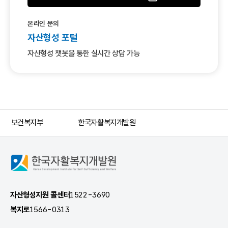
온라인 문의
자산형성 포털
자산형성 챗봇을 통한
실시간 상담 가능
보건복지부
한국자활복지개발원
한
국
자
활
자산형성지원 콜센터
1522-3690
복
복지로
1566-0313
지
개